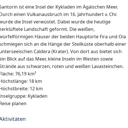
Santorin ist eine Insel der Kykladen im Ägäischen Meer.
Durch einen Vulkanausbruch im 16. Jahrhundert v. Chr.
wurde die Insel verwüstet. Dabei wurde die heutige
zerklüftete Landschaft geformt. Die weißen,
würfelförmigen Häuser der beiden Hauptorte Fira und Oia
schmiegen sich an die Hänge der Steilküste oberhalb einer
unterseeischen Caldera (Krater). Von dort aus bietet sich
ein Blick auf das Meer, kleine Inseln im Westen sowie
Strände aus schwarzen, roten und weißen Lavasteinchen.
Fläche:
76,19 km²
Höchstlänge:
18 km
Höchstbreite:
12 km
Inselgruppe:
Kykladen
Reise planen
Aktivitäten